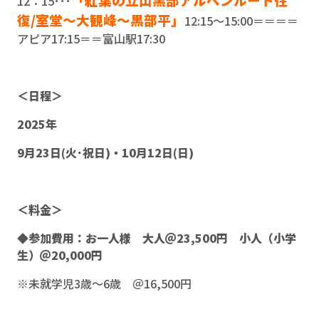
12：15･･･
復/室堂～大観峰～黒部平」
12:15～15:00＝＝＝＝
アピア17:15＝＝富山駅17:30
＜日程＞
2025年
9月23日(火･祝日)・10
月12日(日)
＜料金＞
◆参加費用：お一人様 大人＠23,500円 小人（小学
生）＠20,000円
※未就学児3歳～6歳 ＠16,500円