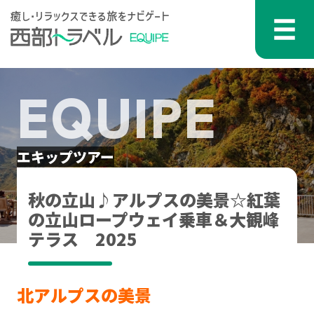
コンテンツへスキップ
メインナビゲーション
EQUIPE
エキップツアー
秋の立山♪アルプスの美景☆紅葉
の立山ロープウェイ乗車＆大観峰
テラス 2025
北アルプスの美景