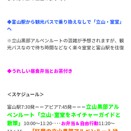
◆富山駅から観光バスで乗り換えなしで「立山・室堂」
へ
※立山黒部アルペンルートの混雑が予想されますが、観
光バスなので待ち時間などなく楽々室堂と富山駅を往復
◆うれしい昼食弁当とお茶付き
＜スケジュール＞
立山黒部アル
富山駅7:30発＝＝アピア7:45発＝＝＝
ペンルート「立山･室堂をネイチャーガイドと
散策」
10:00～11:20････
お弁当＆自由行動
11:20～
「紅葉の立山黒部アルペンルート往