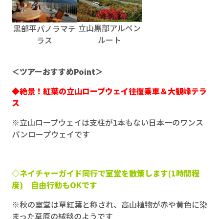
立山黒部アルペン
黒部平パノラマテ
ルート
ラス
＜ツアーおすすめPoint＞
◆絶景！紅葉の立山ロープウェイ往復乗車＆大観峰テラ
ス
※立山ロープウェイは支柱が1本もない日本一のワンス
パンロープウェイです
◇ネイチャーガイド同行で室堂を散策します(1時間程
度) 自由行動もOKです
※秋の室堂は草紅葉と称され、高山植物が赤や黄色に染
まった草原の絨毯のようです