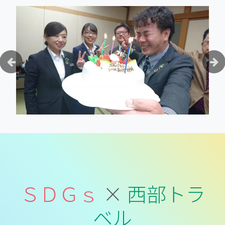
ＳＤＧｓ
×
西部トラ
ベル