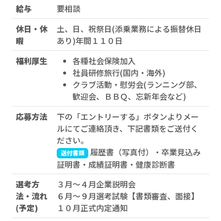
給与
要相談
休日・休
土、日、祝祭日(添乗業務による振替休日
暇
あり)年間１１０日
福利厚生
各種社会保険加入
社員研修旅行(国内・海外)
クラブ活動・慰労会(ランニング部、
歓迎会、ＢＢＱ、忘新年会など)
応募方法
下の「エントリーする」ボタンよりメー
ルにてご連絡頂き、下記書類をご送付く
ださい。
履歴書（写真付）・卒業見込み
送付書類
証明書・成績証明書・健康診断書
選考方
３月～４月企業説明会
法・流れ
６月～９月選考試験【書類審査、面接】
(予定)
１０月正式内定通知