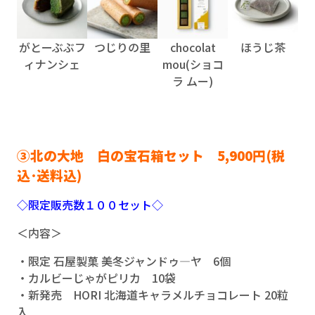
がとーぶぶフ
つじりの里
chocolat
ほうじ茶
ィナンシェ
mou(ショコ
ラ ムー)
③北の大地 白の宝石箱セット 5,900円(税
込･送料込)
◇限定販売数１００セット◇
＜内容＞
・限定 石屋製菓 美冬ジャンドゥ―ヤ 6個
・カルビーじゃがピリカ 10袋
・新発売 HORI 北海道キャラメルチョコレート 20粒
入