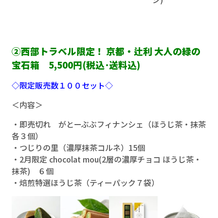
②西部トラベル限定！ 京都・辻利 大人の緑の
宝石箱 5,500円(税込･送料込)
◇限定販売数１００セット◇
＜内容＞
・即売切れ がとーぶぶフィナンシェ（ほうじ茶・抹茶
各３個）
・つじりの里（濃厚抹茶コルネ）15個
・2月限定 chocolat mou(2層の濃厚チョコ ほうじ茶・
抹茶) ６個
・焙煎特選ほうじ茶（ティーパック７袋）