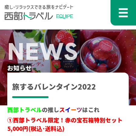
コンテンツへスキップ
メインナビゲーション
NEWS
お知らせ
旅するバレンタイン2022
西部トラベル
の推し
ス
イ
ー
ツ
はこれ
①西部トラベル限定！赤の宝石箱特別セット
5,000円(税込･送料込)